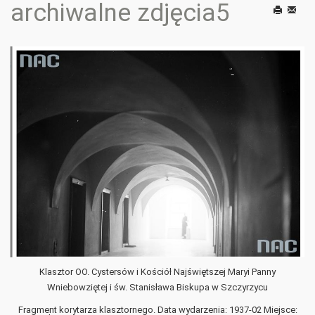
archiwalne zdjęcia5
Drukuj
E-
mail
Klasztor OO. Cystersów i Kościół Najświętszej Maryi Panny
Wniebowziętej i św. Stanisława Biskupa w Szczyrzycu
Fragment korytarza klasztornego. Data wydarzenia: 1937-02 Miejsce: