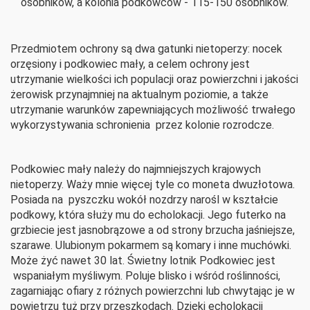
osobników, a kolonia podkowców - 115-150 osobników.
Przedmiotem ochrony są dwa gatunki nietoperzy: nocek
orzęsiony i podkowiec mały, a celem ochrony jest
utrzymanie wielkości ich populacji oraz powierzchni i jakości
żerowisk przynajmniej na aktualnym poziomie, a także
utrzymanie warunków zapewniających możliwość trwałego
wykorzystywania schronienia przez kolonie rozrodcze.
Podkowiec mały należy do najmniejszych krajowych
nietoperzy. Waży mnie więcej tyle co moneta dwuzłotowa.
Posiada na pyszczku wokół nozdrzy narośl w kształcie
podkowy, która służy mu do echolokacji. Jego futerko na
grzbiecie jest jasnobrązowe a od strony brzucha jaśniejsze,
szarawe. Ulubionym pokarmem są komary i inne muchówki.
Może żyć nawet 30 lat. Świetny lotnik Podkowiec jest
wspaniałym myśliwym. Poluje blisko i wśród roślinności,
zagarniając ofiary z różnych powierzchni lub chwytając je w
powietrzu tuż przy przeszkodach. Dzięki echolokacji