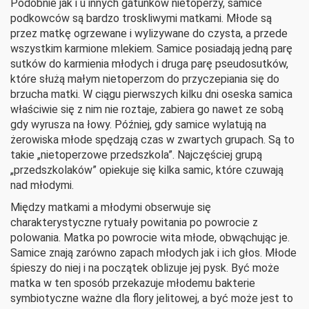
Podobnie jak i u innych gatunków nietoperzy, samice
podkowców są bardzo troskliwymi matkami. Młode są
przez matkę ogrzewane i wylizywane do czysta, a przede
wszystkim karmione mlekiem. Samice posiadają jedną parę
sutków do karmienia młodych i druga parę pseudosutków,
które służą małym nietoperzom do przyczepiania się do
brzucha matki. W ciągu pierwszych kilku dni oseska samica
właściwie się z nim nie roztaje, zabiera go nawet ze sobą
gdy wyrusza na łowy. Później, gdy samice wylatują na
żerowiska młode spędzają czas w zwartych grupach. Są to
takie „nietoperzowe przedszkola”. Najczęściej grupą
„przedszkolaków” opiekuje się kilka samic, które czuwają
nad młodymi.
Między matkami a młodymi obserwuje się
charakterystyczne rytuały powitania po powrocie z
polowania. Matka po powrocie wita młode, obwąchując je.
Samice znają zarówno zapach młodych jak i ich głos. Młode
śpieszy do niej i na początek oblizuje jej pysk. Być może
matka w ten sposób przekazuje młodemu bakterie
symbiotyczne ważne dla flory jelitowej, a być może jest to