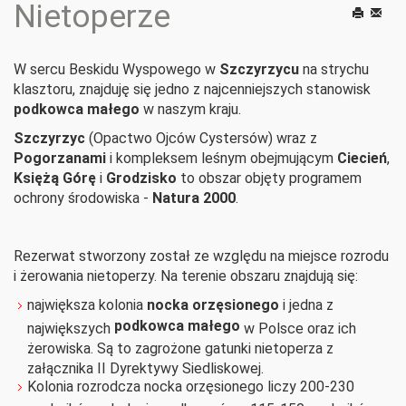
Nietoperze
Drukuj
E-
mail
W sercu Beskidu Wyspowego w
Szczyrzycu
na strychu
klasztoru, znajduję się jedno z najcenniejszych stanowisk
podkowca małego
w naszym kraju.
Szczyrzyc
(Opactwo Ojców Cystersów) wraz z
Pogorzanami
i kompleksem leśnym obejmującym
Ciecień
,
Księżą Górę
i
Grodzisko
to obszar objęty programem
ochrony środowiska -
Natura 2000
.
Rezerwat stworzony został ze względu na miejsce rozrodu
i żerowania nietoperzy. Na terenie obszaru znajdują się:
największa kolonia
nocka orzęsionego
i jedna z
podkowca małego
największych
w Polsce oraz ich
żerowiska. Są to zagrożone gatunki nietoperza z
załącznika II Dyrektywy Siedliskowej.
Kolonia rozrodcza nocka orzęsionego liczy 200-230