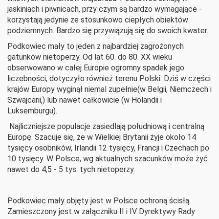
jaskiniach i piwnicach, przy czym są bardzo wymagające -
korzystają jedynie ze stosunkowo ciepłych obiektów
podziemnych. Bardzo się przywiązują się do swoich kwater.
Podkowiec mały to jeden z najbardziej zagrożonych
gatunków nietoperzy. Od lat 60. do 80. XX wieku
obserwowano w całej Europie ogromny spadek jego
liczebności, dotyczyło również terenu Polski. Dziś w części
krajów Europy wyginął niemal zupełnie(w Belgii, Niemczech i
Szwajcarii,) lub nawet całkowicie (w Holandii i
Luksemburgu).
Najliczniejsze populacje zasiedlają południową i centralną
Europę. Szacuje się, że w Wielkiej Brytanii żyje około 14
tysięcy osobników, Irlandii 12 tysięcy, Francji i Czechach po
10 tysięcy. W Polsce, wg aktualnych szacunków może żyć
nawet do 4,5 - 5 tys. tych nietoperzy.
Podkowiec mały objęty jest w Polsce ochroną ścisłą.
Zamieszczony jest w załączniku II i IV Dyrektywy Rady