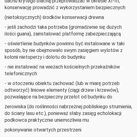
dachu krytego blachą przeprowadzać w okresie XI-III;
konserwację prowadzić z wykorzystaniem bezpiecznych
(nietoksycznych) środków konserwacji drewna
- jeśli zachodzi taka potrzeba (gromadzenie się dużych
ilości guana), zainstalować platformę zabezpieczającą
- oświetlenie budynków powinno być instalowane w taki
sposób, by nie obejmowało swym zasięgiem wylotów z
kolonii nietoperzy i dolotu do budynku
- nie instalować na wieżach kościelnych przekaźników
telefonicznych
- w otoczeniu obiektu zachować (lub w miarę potrzeb
odtworzyć) liniowe elementy (ciągi drzew i krzewów),
pozwalające na bezpieczny przelot od budynku do
żerowiska (do roślinności nabrzeżnej pobliskiego strumienia,
do ściany lasu etc.), ponieważ słaby zasięg echolokacji
podkowca praktycznie uniemożliwia mu
pokonywanie otwartych przestrzeni