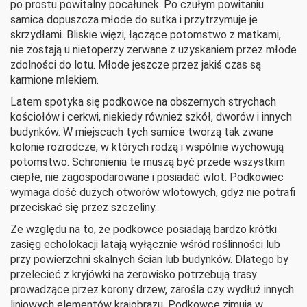
po prostu powitalny pocałunek. Po czułym powitaniu
samica dopuszcza młode do sutka i przytrzymuje je
skrzydłami. Bliskie więzi, łączące potomstwo z matkami,
nie zostają u nietoperzy zerwane z uzyskaniem przez młode
zdolności do lotu. Młode jeszcze przez jakiś czas są
karmione mlekiem.
Latem spotyka się podkowce na obszernych strychach
kościołów i cerkwi, niekiedy również szkół, dworów i innych
budynków. W miejscach tych samice tworzą tak zwane
kolonie rozrodcze, w których rodzą i wspólnie wychowują
potomstwo. Schronienia te muszą być przede wszystkim
ciepłe, nie zagospodarowane i posiadać wlot. Podkowiec
wymaga dość dużych otworów wlotowych, gdyż nie potrafi
przeciskać się przez szczeliny.
Ze względu na to, że podkowce posiadają bardzo krótki
zasięg echolokacji latają wyłącznie wśród roślinności lub
przy powierzchni skalnych ścian lub budynków. Dlatego by
przelecieć z kryjówki na żerowisko potrzebują trasy
prowadzące przez korony drzew, zarośla czy wydłuż innych
liniowych elementów krajobrazu. Podkowce zimują w