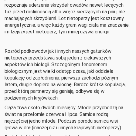
rozpoznaje uderzenia skrzydeł owadów, nawet lecących
tuż przed roślinnością albo wręcz siedzących na pniu, ale
machających skrzydłami. Lot nietoperzy jest kosztowny
energetycznie, a więc każdy gram wagi ciała ma znaczenie:
im lżejszy jest nietoperz, tym mniej używa energii.
Rozród podkowców jak i innych naszych gatunków
nietoperzy przedstawia sobą jeden z ciekawszych
aspektów ich biologii. Szczególnym fenomenem
biologicznym jest wielki odstęp czasu, jaki oddziela
kopulację od zapłodnienia: pierwsza zachodzi późnym
latem, drugie dopiero na wiosnę. Bardzo krótka kopulacja,
przed którą partnerzy się ganiają, odbywa się w
podziemnych kryjówkach.
Ciąża trwa około dwóch miesięcy. Młode przychodzą na
świat na przełomie czerwca i lipca. Samice rodzą
najczęściej jedno młode. Podczas porodu samica wisi
głową w dół (inaczej niż u innych krajowych nietoperzy).