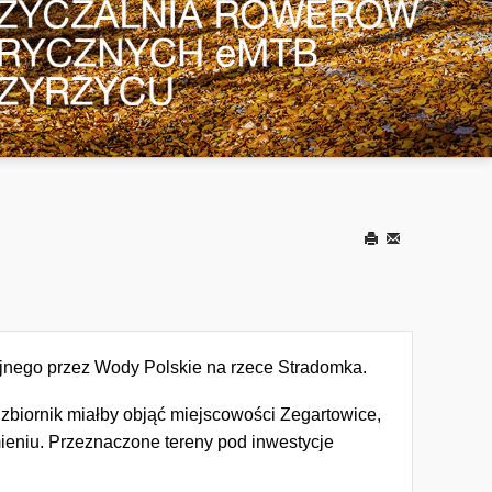
Drukuj
E-
mail
jnego przez Wody Polskie na rzece Stradomka.
biornik miałby objąć miejscowości Zegartowice,
ieniu. Przeznaczone tereny pod inwestycje