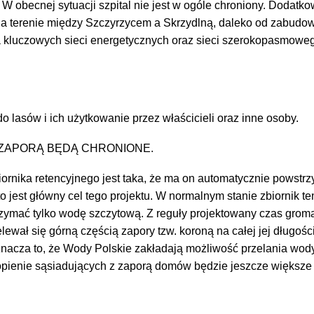
obecnej sytuacji szpital nie jest w ogóle chroniony. Dodatkowo
na terenie między Szczyrzycem a Skrzydlną, daleko od zabudow
kluczowych sieci energetycznych oraz sieci szerokopasmowego
lasów i ich użytkowanie przez właścicieli oraz inne osoby.
A ZAPORĄ BĘDĄ CHRONIONE.
rnika retencyjnego jest taka, że ma on automatycznie powstrz
jest główny cel tego projektu. W normalnym stanie zbiornik te
zymać tylko wodę szczytową. Z reguły projektowany czas gromad
ewał się górną częścią zapory tzw. koroną na całej jej długości
znacza to, że Wody Polskie zakładają możliwość przelania wody
opienie sąsiadujących z zaporą domów będzie jeszcze większe 