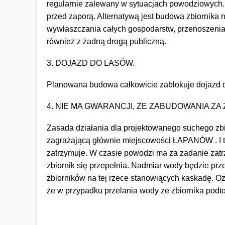
regularnie zalewany w sytuacjach powodziowych. W 
przed zaporą. Alternatywą jest budowa zbiornika 
wywłaszczania całych gospodarstw, przenoszenia 
również z żadną drogą publiczną.
3. DOJAZD DO LASÓW.
Planowana budowa całkowicie zablokuje dojazd do 
4. NIE MA GWARANCJI, ŻE ZABUDOWANIA Z
Zasada działania dla projektowanego suchego zbio
zagrażającą głównie miejscowości ŁAPANÓW . I to 
zatrzymuje. W czasie powodzi ma za zadanie zatr
zbiornik się przepełnia. Nadmiar wody będzie przel
zbiorników na tej rzece stanowiących kaskadę. O
że w przypadku przelania wody ze zbiornika podt