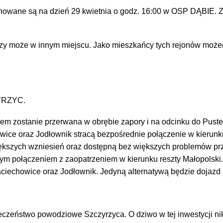
lanowane są na dzień 29 kwietnia o godz. 16:00 w OSP DĄBIE. 
 czy może w innym miejscu. Jako mieszkańcy tych rejonów może
YRZYC.
 zostanie przerwana w obrębie zapory i na odcinku do Pustel
wice oraz Jodłownik stracą bezpośrednie połączenie w kierun
ększych wzniesień oraz dostępną bez większych problemów przez
nym połączeniem z zaopatrzeniem w kierunku reszty Małopolski.
iechowice oraz Jodłownik. Jedyną alternatywą będzie dojazd 
czeństwo powodziowe Szczyrzyca. O dziwo w tej inwestycji nikt 