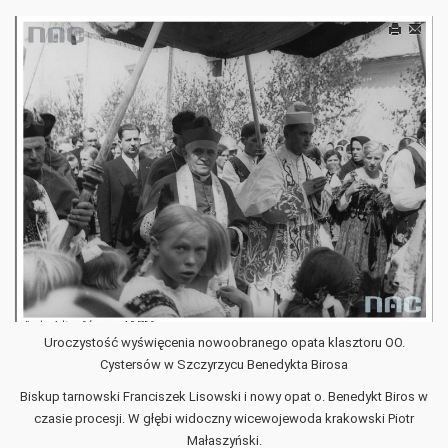
Drukuj
E-
mail
Uroczystość wyświęcenia nowoobranego opata klasztoru OO.
Cystersów w Szczyrzycu Benedykta Birosa
Biskup tarnowski Franciszek Lisowski i nowy opat o. Benedykt Biros w
czasie procesji. W głębi widoczny wicewojewoda krakowski Piotr
Małaszyński.